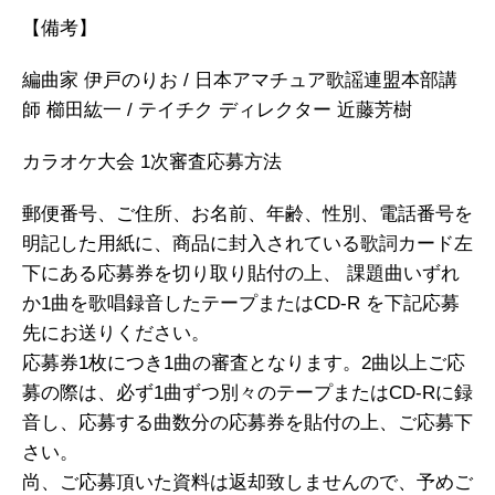
【備考】
編曲家 伊戸のりお / 日本アマチュア歌謡連盟本部講
師 櫛田紘一 / テイチク ディレクター 近藤芳樹
カラオケ大会 1次審査応募方法
郵便番号、ご住所、お名前、年齢、性別、電話番号を
明記した用紙に、商品に封入されている歌詞カード左
下にある応募券を切り取り貼付の上、 課題曲いずれ
か1曲を歌唱録音したテープまたはCD-R を下記応募
先にお送りください。
応募券1枚につき1曲の審査となります。2曲以上ご応
募の際は、必ず1曲ずつ別々のテープまたはCD-Rに録
音し、応募する曲数分の応募券を貼付の上、ご応募下
さい。
尚、ご応募頂いた資料は返却致しませんので、予めご