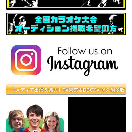
【メディア出演＆協力】TV東京＆BBCTV その他多数