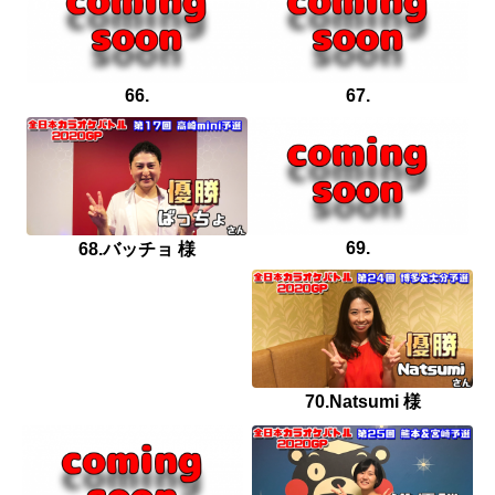
66.
67.
69.
68.バッチョ 様
70.Natsumi 様