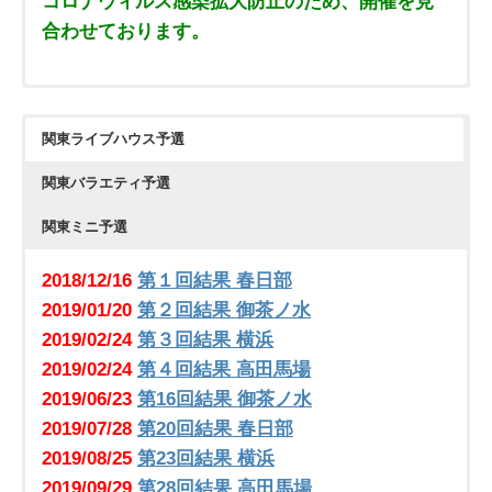
コロナウィルス感染拡大防止のため、開催を見
合わせております。
・
審査員
・
主催者紹介
関東ライブハウス予選
・
メディア出演＆協力歴等（準備中）
関東バラエティ予選
・
テレビ番組の出場者募集情報
・
全国のカラオケ大会情報等
関東ミニ予選
・
カラオケ大会情報等の掲載について
2018/12/16
第１回結果 春日部
2019/01/20
第２回結果 御茶ノ水
2019/02/24
第３回結果 横浜
2019/02/24
第４回結果 高田馬場
2019/06/23
第16回結果 御茶ノ水
2019/07/28
第20回結果 春日部
2019/08/25
第23回結果 横浜
2019/09/29
第28回結果 高田馬場