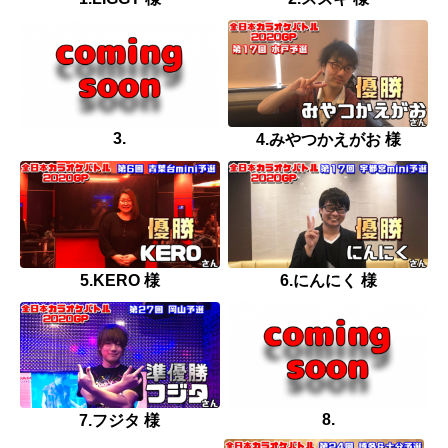
3.
4.みやつかえがお 様
5.KERO 様
6.にんにく 様
8.
7.フジタ 様