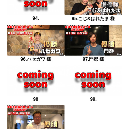
94.
95.こじ&はれたま 様
96.ハセガワ 様
97.門都 様
98
99.