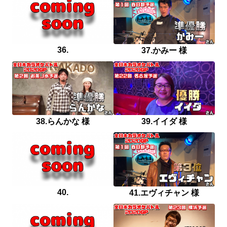
36.
37.かみー 様
38.らんかな 様
39.イイダ 様
40.
41.エヴィチャン 様