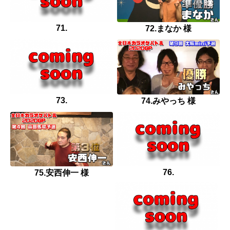
71.
72.まなか 様
73.
74.みやっち 様
76.
75.安西伸一 様