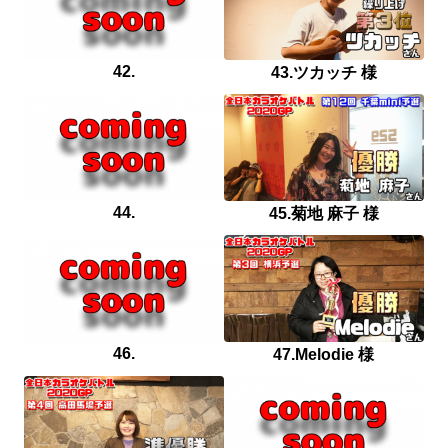
42.
43.ツカッチ 様
44.
45.菊地 麻子 様
46.
47.Melodie 様