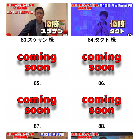
83.スケサン 様
84.タクト 様
85.
86.
87.
88.