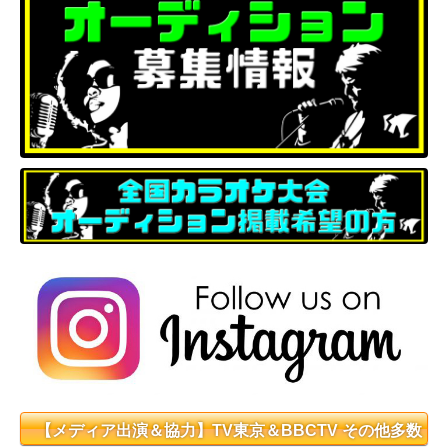
【メディア出演＆協力】TV東京＆BBCTV その他多数