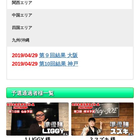
関西エリア
2019/06/09
第15回結果 名古屋
中国エリア
2019/08/11
第22回結果 名古屋
四国エリア
九州/沖縄
2019/04/29
第９回結果 大阪
2019/04/29
第10回結果 神戸
2019/09/16
2019/09/14
第26回結果 広島
第24回結果 博多＆大分
2019/09/16
2019/09/14
第27回結果 岡山
第25回結果 熊本＆宮崎
予選通過者様一覧
1.LIGGY 様
2.スズキ 様