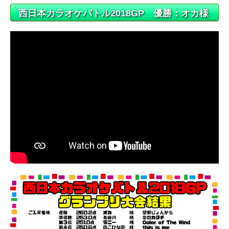
西日本カラオケバトル2018GP 優勝：オカ様