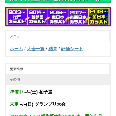
メニュー
ホーム
/
大会一覧
/
結果
/
評価シート
更新情報
その他
準備中
–/–(土) 柏予選
未定
–/–(日) グランプリ大会