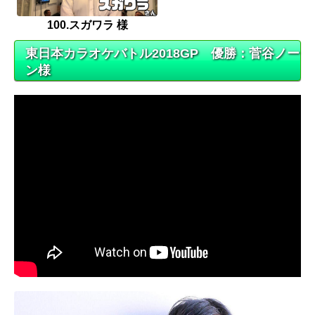
100.スガワラ 様
東日本カラオケバトル2018GP 優勝：菅谷ノー
ン様