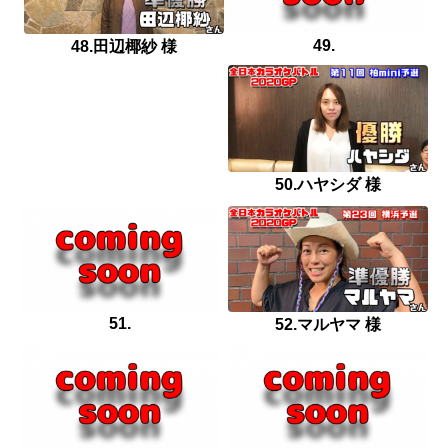
49.
48.田辺椰紗 様
50.ハヤシダ 様
51.
52.マルヤマ 様