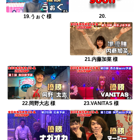
20.
19.うぉぐ 様
21.内藤加菜 様
22.岡野大志 様
23.VANITAS 様