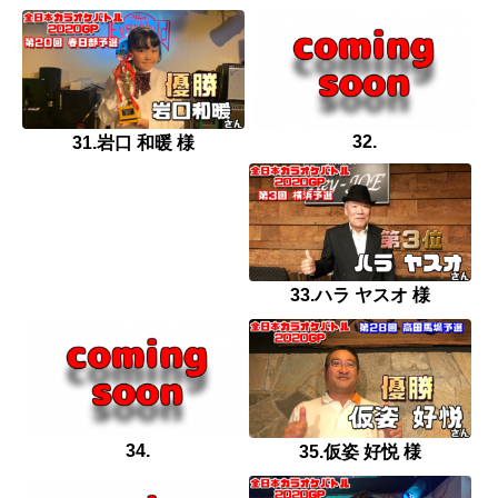
32.
31.岩口 和暖 様
33.ハラ ヤスオ 様
34.
35.仮姿 好悦 様