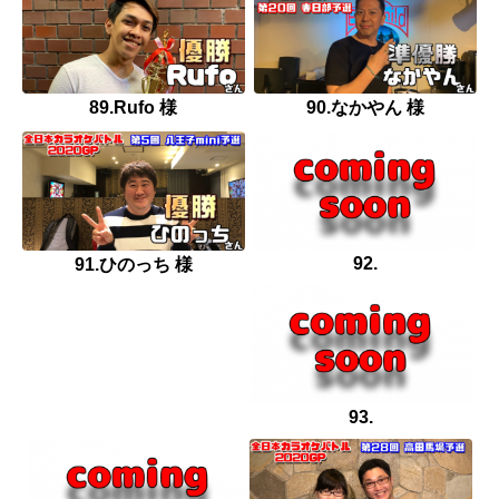
89.Rufo 様
90.なかやん 様
92.
91.ひのっち 様
93.