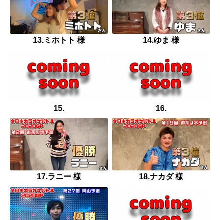
13.ミホトト 様
14.ゆま 様
15.
16.
17.ラニー 様
18.ナカダ 様