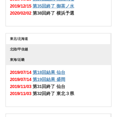
2019/12/15
第35回終了 御茶ノ水
2020/02/02
第38回終了 横浜予選
2019/12/08
2019/04/27
第34回終了 アニソン予選
第５回結果 八王子
2019/12/22
2019/04/27
第36回終了 クリスマス＆冬ソング予選
第６回結果 青葉台
東北/北海道
2020/01/05
2019/05/26
第37回終了 柏ロック魂予選
第11回結果 柏
北陸/甲信越
↑他会場増枠にて中止になる場合があります↑
2019/05/26
第12回結果 千葉
2019/06/16
第14回結果 高崎
東海/近畿
2019/06/16
第15回結果 宇都宮
2019/07/13
第17回結果 水戸
2019/07/14
第18回結果 仙台
2019/08/10
第21回結果 八王子
2019/07/14
第19回結果 盛岡
2019/10/13
第29回結果 柏あふろや
2019/11/03
第31回終了 仙台
2019/11/10
第30回終了 柏あふろや
2019/11/03
第32回終了 東北３県
2019/04/28
第７回結果 浜松
2019/04/28
第８回結果 名古屋