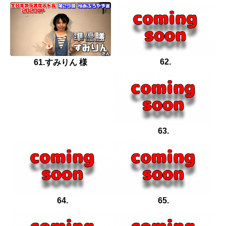
62.
61.すみりん 様
63.
64.
65.