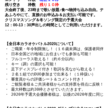
残り空き　　枠数　
残り１０枠
大会終了後、23時まで歌い放題♪食べ物持ち込み自由。デ
あふろやにて、直接のお申込み＆お支払い可能です。
クリスマスソング＆冬ソング限定の予選大会
12：00-13：30声出しの時間としてご利用いただけます。
-----

【全日本カラオケバトル2020について】
・ ご職業・年令制限無し！（１６歳未満は、保護者同伴）

・ 日本全国どの地域にお住まいでも参加も可能！

・ フルコーラス歌える！（約６分以内）

・ キー（調）の選択も可能！

・ 足下ディスプレイ付き！歌詞を見ながら歌える！

・ ２名１組でのDUO参加まで出来る！（１枠扱い）

・ 審査員からの評価シート＆コメント付き！

・ ご観覧者様＆ご共演者様からの支持票を得点に反映！（
・ 最大枠数は約30枠とさせていただきます。

・ 2020年予選大会優勝者様は、以後の2020年度に同じ