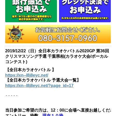
2019/12/22（日）全日本カラオケバトル2020GP 第36回
クリスマスソング予選 千葉県柏(カラオケ大会/ボーカル
コンテスト)
【全日本カラオケバトル 】
https://xn--l8j8eyc.net/
【全日本カラオケバトル 予選大会一覧】
https://xn--l8j8eyc.net/?page_id=17
当日参加ご希望の方は、12：00に会場へ直接お越しくださ
エントリー　枠数　
現在１０枠