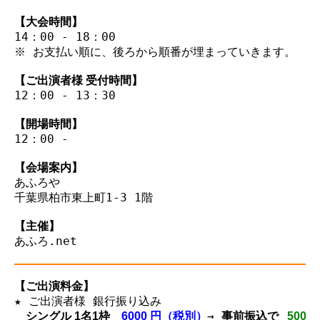
【大会時間】
14：00 - 18：00

※ お支払い順に、後ろから順番が埋まっていきます。

【ご出演者様 受付時間】
12：00 - 13：30

【開場時間】
12：00 - 

【会場案内】
あふろや

千葉県柏市東上町1-3 1階

【主催】
【ご出演料金】
★ ご出演者様 銀行振り込み

→ 
シングル 1名1枠 
   6000 円（税別）
事前振込で 
  500