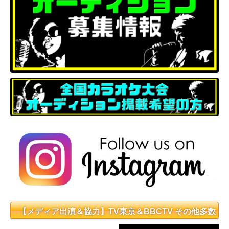
【メディア出演＆協力】TV東京＆BBCTV その他多数