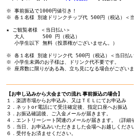
※ 事前振込で1000円値引き！

※ 各１名様 別途ドリンクチップ代 500円（税込）＜当日
★ ご観覧者様 ＜当日払い＞

　 大人　　　 500 円（税込）

　 小学生以下 無料（投票権がございません。）

※ 各１名様 別途ドリンク代 500円（税込）＜当日払い＞（
※ 小学生未満のお子様は、ドリンク代不要です。

※ 座席数に限りがある為、立ち見になる場合がございます。
【お申し込みから大会までの流れ 事前振込の場合】
１．楽譜市場からお申込み、又はＴＥＬにてお申込み

２．ネットor電話にて受注確定後、指定口座へお振込

３．お振込確認後、ご入金メールが届きます。

４．エントリーシート関連のメールが届きます。（詳細省略
５．当日、お申込みいただきました会場へお越しください。
６．受付をお済ませください。
