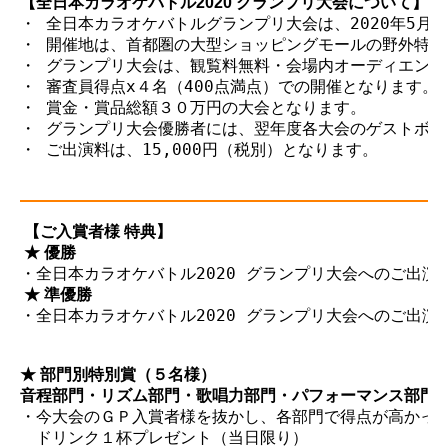
【全日本カラオケバトル2020 グランプリ大会について】
・ 全日本カラオケバトルグランプリ大会は、2020年5月3
・ 開催地は、首都圏の大型ショッピングモールの野外特設
・ グランプリ大会は、観覧料無料・会場内オーディエンス
・ 審査員得点x４名（400点満点）での開催となります。

・ 賞金・賞品総額３０万円の大会となります。

・ グランプリ大会優勝者には、翌年度各大会のゲストボー
・ ご出演料は、15,000円（税別）となります。

 【ご入賞者様 特典】
 ★ 優勝
 ★ 準優勝
・全日本カラオケバトル2020 グランプリ大会へのご出演権
★ 部門別特別賞（５名様）
音程部門・リズム部門・歌唱力部門・パフォーマンス部門
・今大会のＧＰ入賞者様を抜かし、各部門で得点が高かった
　ドリンク１杯プレゼント（当日限り）
