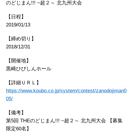
のどじまん!!! ~超２～ 北九州大会
【日程】
2019/01/13
【締め切り】
2018/12/31
【開催地】
黒崎ひびしんホール
【詳細ＵＲＬ】
https://www.koubo.co.jp/system/contest/zanodojiman0
05/
【備考】
第5回 THEのどじまん!!! ~超２～ 北九州大会 【募集
限定60名】