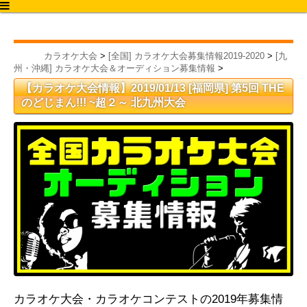
カラオケ大会2020
カラオケ大会
>
[全国] カラオケ大会募集情報2019-2020
>
[九
州・沖縄] カラオケ大会＆オーディション募集情報
>
【カラオケ大会情報】2019/01/13 [福岡県] 第5回 THE
のどじまん!!! ~超２～ 北九州大会
カラオケ大会・カラオケコンテストの2019年募集情