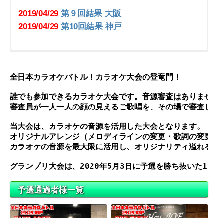
2019/04/29
第９回結果 大阪
2019/04/29
第10回結果 神戸
2019/09/16
2019/09/14
第26回結果 広島
第24回結果 博多＆大分
2019/09/16
2019/09/14
第27回結果 岡山
第25回結果 熊本＆宮崎
全日本カラオケバトル！カラオケ大会の登竜門！
誰でも参加できるカラオケ大会です。音源審査はありません
審査員が一人一人の顔の見えるご歌唱を、その場で審査しま
当大会は、カラオケの音源を活用した大会となります。

オリジナルアレンジ（メロディラインの変更・歌詞の変更）
カラオケの音源を最大限に活用し、オリジナリティ溢れる自
グランプリ大会は、2020年5月3日に予選を勝ち抜いた100
予選通過者様一覧