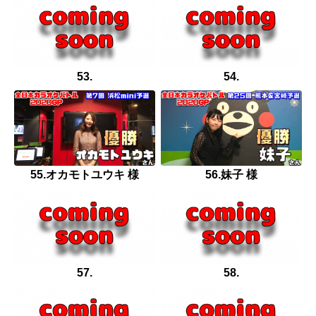
53.
54.
55.オカモトユウキ 様
56.妹子 様
57.
58.