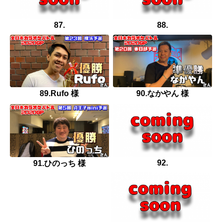
87.
88.
89.Rufo 様
90.なかやん 様
92.
91.ひのっち 様