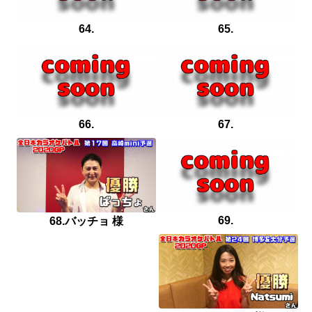
64.
65.
66.
67.
69.
68.バッチョ 様