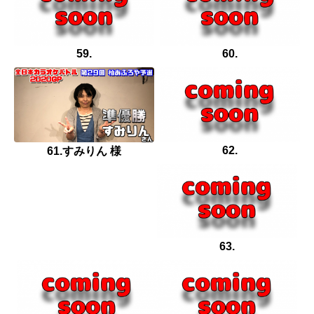
59.
60.
62.
61.すみりん 様
63.