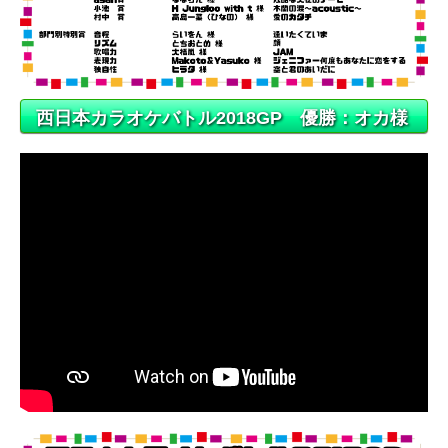
西日本カラオケバトル2018GP 優勝：オカ様