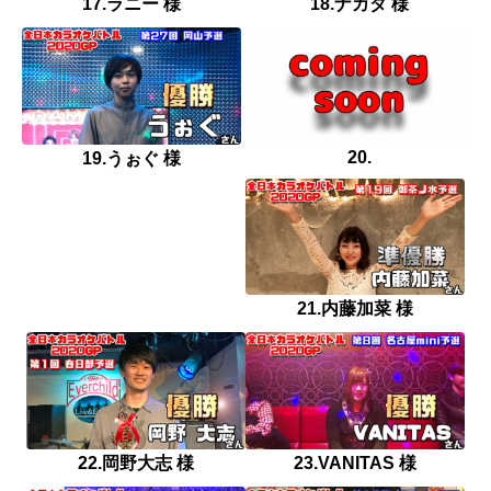
17.ラニー 様
18.ナカダ 様
20.
19.うぉぐ 様
21.内藤加菜 様
22.岡野大志 様
23.VANITAS 様