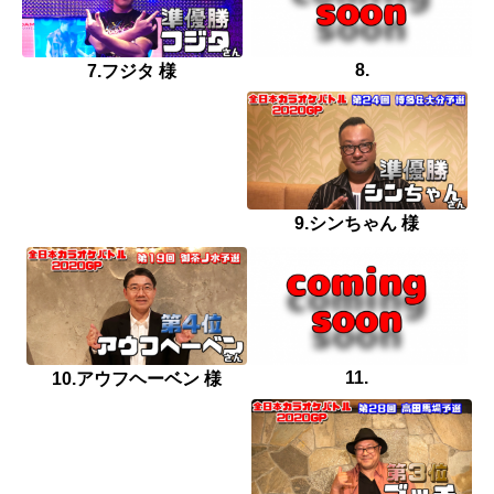
8.
7.フジタ 様
9.シンちゃん 様
11.
10.アウフヘーベン 様