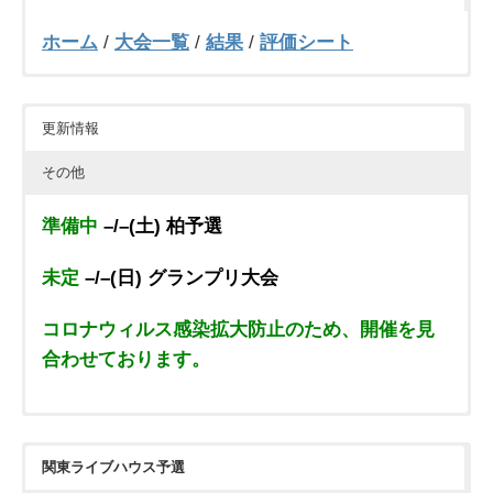
ホーム
/
大会一覧
/
結果
/
評価シート
更新情報
その他
準備中
–/–(土) 柏予選
未定
–/–(日) グランプリ大会
コロナウィルス感染拡大防止のため、開催を見
合わせております。
・
審査員
・
主催者紹介
関東ライブハウス予選
・
メディア出演＆協力歴等（準備中）