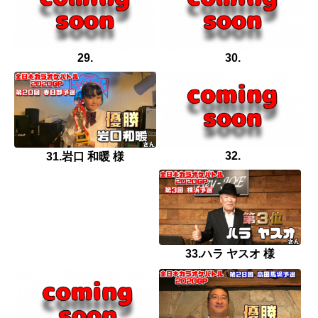
29.
30.
32.
31.岩口 和暖 様
33.ハラ ヤスオ 様