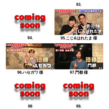
93.
94.
95.こじ&はれたま 様
96.ハセガワ 様
97.門都 様
98
99.