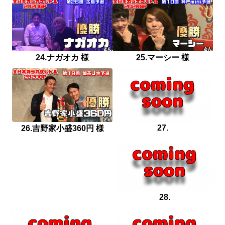
24.ナガオカ 様
25.マーシー 様
27.
26.吉野家小盛360円 様
28.