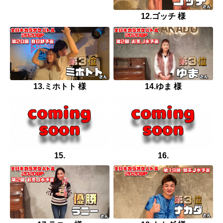
12.ゴッチ 様
13.ミホトト 様
14.ゆま 様
15.
16.