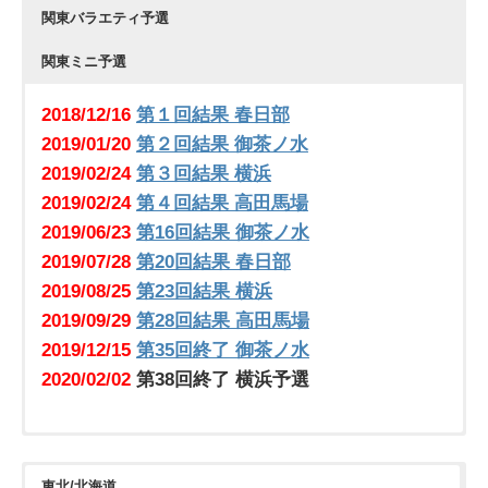
関東バラエティ予選
・
テレビ番組の出場者募集情報
・
全国のカラオケ大会情報等
関東ミニ予選
・
カラオケ大会情報等の掲載について
2018/12/16
第１回結果 春日部
2019/01/20
第２回結果 御茶ノ水
2019/02/24
第３回結果 横浜
2019/02/24
第４回結果 高田馬場
2019/06/23
第16回結果 御茶ノ水
2019/07/28
第20回結果 春日部
2019/08/25
第23回結果 横浜
2019/09/29
第28回結果 高田馬場
2019/12/15
第35回終了 御茶ノ水
2020/02/02
第38回終了 横浜予選
2019/12/08
2019/04/27
第34回終了 アニソン予選
第５回結果 八王子
2019/12/22
2019/04/27
第36回終了 クリスマス＆冬ソング予選
第６回結果 青葉台
東北/北海道