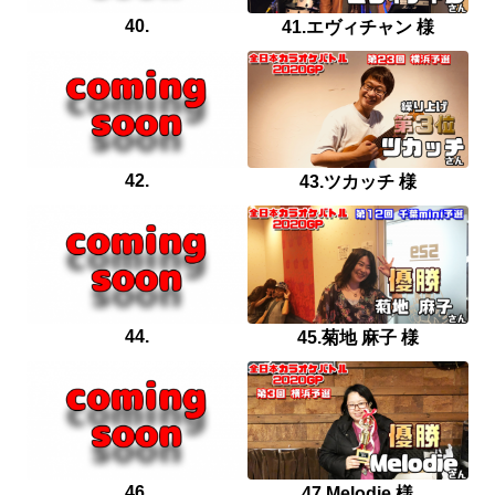
40.
41.エヴィチャン 様
42.
43.ツカッチ 様
44.
45.菊地 麻子 様
46.
47.Melodie 様