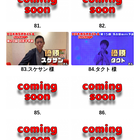
81.
82.
83.スケサン 様
84.タクト 様
85.
86.