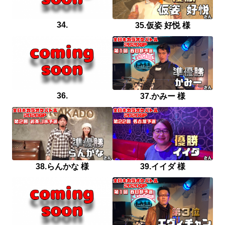
34.
35.仮姿 好悦 様
36.
37.かみー 様
38.らんかな 様
39.イイダ 様