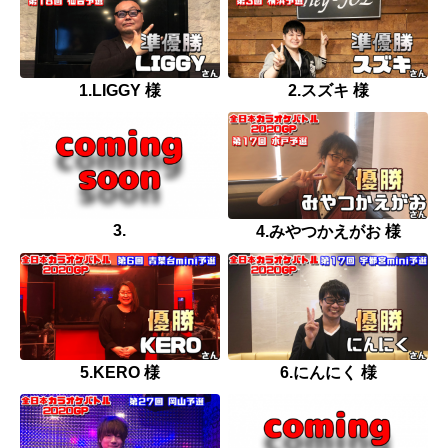
1.LIGGY 様
2.スズキ 様
3.
4.みやつかえがお 様
5.KERO 様
6.にんにく 様