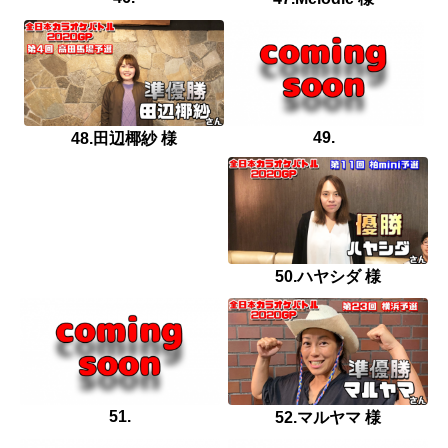
49.
48.田辺椰紗 様
50.ハヤシダ 様
51.
52.マルヤマ 様