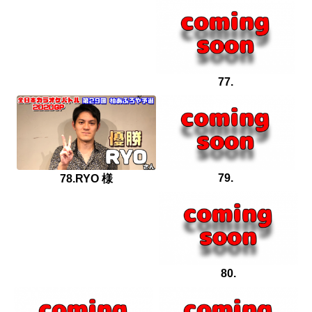
77.
79.
78.RYO 様
80.