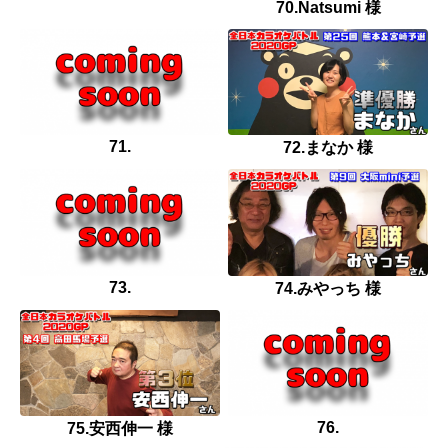
70.Natsumi 様
71.
72.まなか 様
73.
74.みやっち 様
76.
75.安西伸一 様