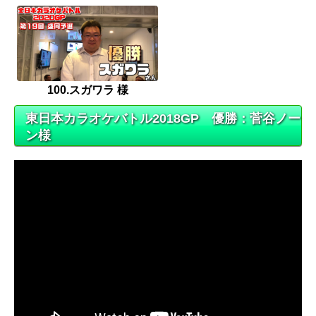
100.スガワラ 様
東日本カラオケバトル2018GP 優勝：菅谷ノー
ン様