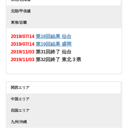
2020/01/05
2019/05/26
第37回終了 柏ロック魂予選
第11回結果 柏
北陸/甲信越
↑他会場増枠にて中止になる場合があります↑
2019/05/26
第12回結果 千葉
2019/06/16
第14回結果 高崎
東海/近畿
2019/06/16
第15回結果 宇都宮
2019/07/13
第17回結果 水戸
2019/07/14
第18回結果 仙台
2019/08/10
第21回結果 八王子
2019/07/14
第19回結果 盛岡
2019/10/13
第29回結果 柏あふろや
2019/11/03
第31回終了 仙台
2019/11/10
第30回終了 柏あふろや
2019/11/03
第32回終了 東北３県
2019/04/28
第７回結果 浜松
2019/04/28
第８回結果 名古屋
関西エリア
2019/06/09
第15回結果 名古屋
中国エリア
2019/08/11
第22回結果 名古屋
四国エリア
九州/沖縄