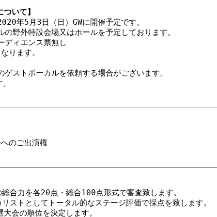
について】
20年5月3日（日）GWに開催予定です。

ルの野外特設会場又はホールを予定しております。

ーディエンス票無し

なります。



のゲストボーカルを依頼する場合がございます。

。

へのご出演権

総合力を各20点・総合100点形式で審査致します。

カリストとしてトータル的なステージ評価で採点を致します。

選大会の順位を決定します。
