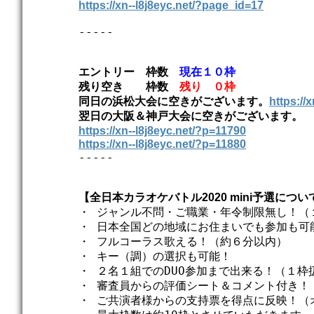
https://xn--l8j8eyc.net/?page_id=17
エントリー　枠数　
現在１０枠
残り空き　　枠数　
残り　０枠
同日の浜松大会に空きがございます。
https://
https://xn--l8j8eyc.net/?p=11790
https://xn--l8j8eyc.net/?p=11880
-----

【全日本カラオケバトル2020 mini予選につい
・ ジャンル不問・ご職業・年令制限無し！（
・ 日本全国どの地域にお住まいでも参加も可能
・ フルコーラス歌える！（約６分以内）

・ キー（調）の選択も可能！

・ ２名１組でのDUO参加まで出来る！（１枠扱
・ 審査員からの評価シート＆コメント付き！

・ ご共演者様からの支持票を得点に反映！（