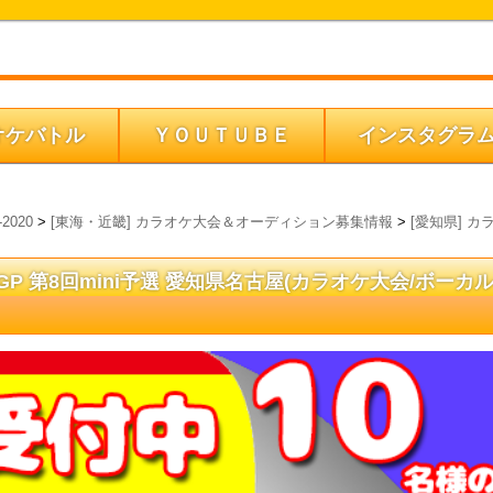
オケバトル
ＹＯＵＴＵＢＥ
インスタグラ
2020
>
[東海・近畿] カラオケ大会＆オーディション募集情報
>
[愛知県] カ
20GP 第8回mini予選 愛知県名古屋(カラオケ大会/ボーカ