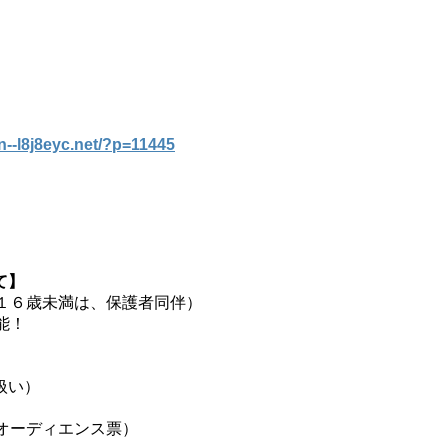
xn--l8j8eyc.net/?p=11445
て】
１６歳未満は、保護者同伴）

！

い）

オーディエンス票）
