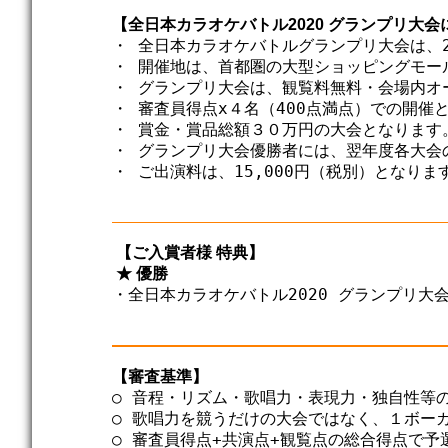
【全日本カラオケバトル2020 グランプリ大会
・ 全日本カラオケバトルグランプリ大会は、20
・ 開催地は、首都圏の大型ショッピングモー
・ グランプリ大会は、観覧料無料・会場内オ
・ 審査員得点x４名（400点満点）での開催と
・ 賞金・賞品総額３０万円の大会となります。
・ グランプリ大会優勝者には、翌年度各大会
・ ご出演料は、15,000円（税別）となります
 【ご入賞者様 特典】
 ★ 優勝
・全日本カラオケバトル2020 グランプリ大会
【審査基準】
○ 音程・リズム・歌唱力・表現力・独自性等の
○ 歌唱力を競うだけの大会ではなく、１ボー
○ 審査員得点+共演点+観覧点の総合得点で予