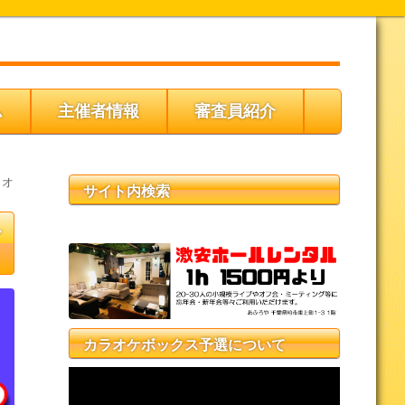
ム
主催者情報
審査員紹介
ラオ
サイト内検索
ル
カラオケボックス予選について