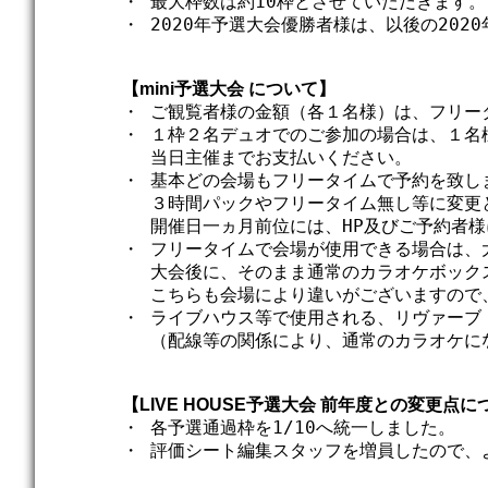
・ 最大枠数は約10枠とさせていただきます。

・ 2020年予選大会優勝者様は、以後の20
【mini予選大会 について】
・ ご観覧者様の金額（各１名様）は、フリー
・ １枠２名デュオでのご参加の場合は、１名様
　 当日主催までお支払いください。

・ 基本どの会場もフリータイムで予約を致し
　 ３時間パックやフリータイム無し等に変更
　 開催日一ヵ月前位には、HP及びご予約者様
・ フリータイムで会場が使用できる場合は、
　 大会後に、そのまま通常のカラオケボック
　 こちらも会場により違いがございますので
・ ライブハウス等で使用される、リヴァーブ
　 （配線等の関係により、通常のカラオケに
【LIVE HOUSE予選大会 前年度との変更点
・ 各予選通過枠を1/10へ統一しました。

・ 評価シート編集スタッフを増員したので、