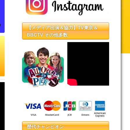
【メディア出演＆協力】TV東京＆
BBCTV その他多数
歴代チャンピオン